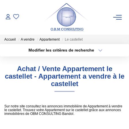
LES BIENS
Accueil
A vendre
Appartement
Le castellet
ESTIMATION
Modifier les critères de recherche
Type de transaction
Localisation
Acheter
Localisation
Pré-Estimation
Achat / Vente Appartement le
Type de bien
Estimation Par Un Expert
Sélectionnez...
Surface min
castellet - Appartement a vendre à le
castellet
Plus de critères
Budget max
SYNDIC
Créer une alerte
Sur notre site consultez les annonces immobilière de Appartement à vendre
NOTRE AGENCE
le castellet. Trouvez votre Appartement sur le castellet grâce aux annonces
immobilières de OBM CONSULTING Bandol.
Qui Sommes-Nous