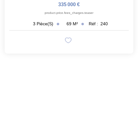
335 000 €
product.price.fees_charges.teaser
69
M²
Réf :
240
3
Pièce(s)