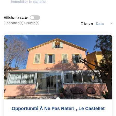
Immobilier le castellet
Nos Actualités
Contact
Afficher la carte
1 annonce(s) trouvée(s)
Trier par
EXTRANET
EN
Opportunité À Ne Pas Rater!
,
Le Castellet