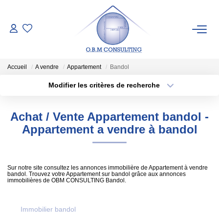
LES BIENS
Accueil
A vendre
Appartement
Bandol
ESTIMATION
Modifier les critères de recherche
Type de transaction
Localisation
Acheter
Localisation
Pré-Estimation
Achat / Vente Appartement bandol -
Type de bien
Estimation Par Un Expert
Sélectionnez...
Surface min
Appartement a vendre à bandol
Plus de critères
Budget max
SYNDIC
Sur notre site consultez les annonces immobilière de Appartement à vendre
bandol. Trouvez votre Appartement sur bandol grâce aux annonces
Créer une alerte
immobilières de OBM CONSULTING Bandol.
NOTRE AGENCE
Qui Sommes-Nous
Immobilier bandol