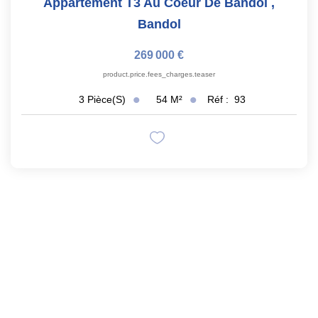
Appartement T3 Au Coeur De Bandol
,
Bandol
269 000 €
product.price.fees_charges.teaser
54
M²
Réf :
93
3
Pièce(s)