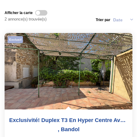
Nos Actualités
Contact
Afficher la carte
2 annonce(s) trouvée(s)
Trier par
EXTRANET
Exclusif
EN
Exclusivité! Duplex T3 En Hyper Centre Avec Extérieur
,
Bandol