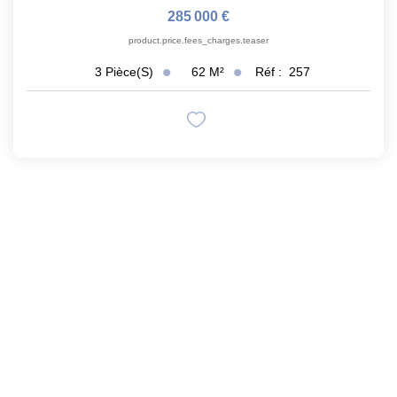
285 000 €
product.price.fees_charges.teaser
62
M²
Réf :
257
3
Pièce(s)