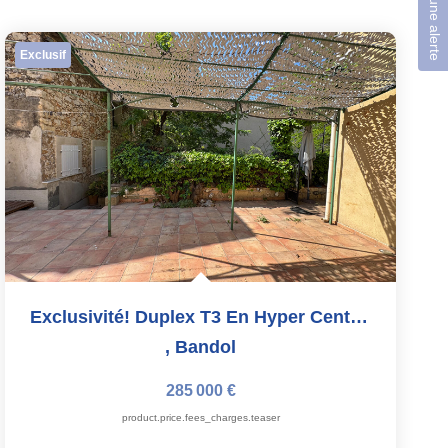
Créer une alerte
Exclusif
Exclusivité! Duplex T3 En Hyper Centre Avec Extérieur
,
Bandol
285 000 €
product.price.fees_charges.teaser