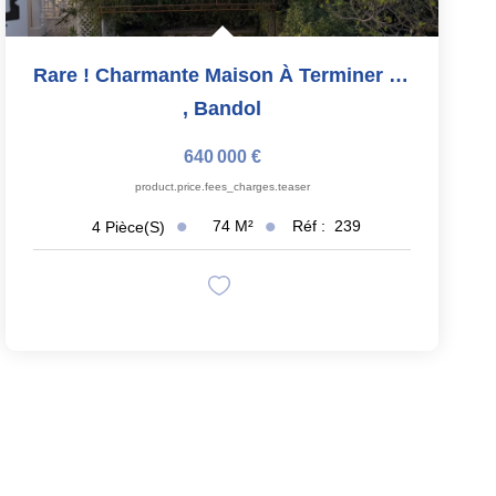
Rare ! Charmante Maison À Terminer Sur BANDOL
,
Bandol
640 000 €
product.price.fees_charges.teaser
74
M²
Réf :
239
4
Pièce(s)