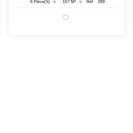
157
M²
Réf :
289
6
Pièce(s)