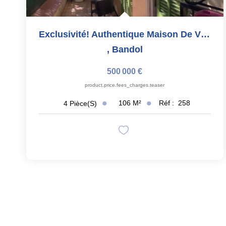
Exclusivité! Authentique Maison De Village En Hyper Centre...
,
Bandol
500 000 €
product.price.fees_charges.teaser
106
M²
Réf :
258
4
Pièce(s)