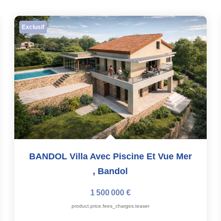
Exclusif
BANDOL Villa Avec Piscine Et Vue Mer
,
Bandol
1 500 000 €
product.price.fees_charges.teaser