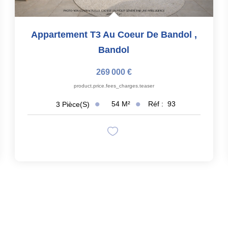
Appartement T3 Au Coeur De Bandol
,
Bandol
269 000 €
product.price.fees_charges.teaser
54
M²
Réf :
93
3
Pièce(s)