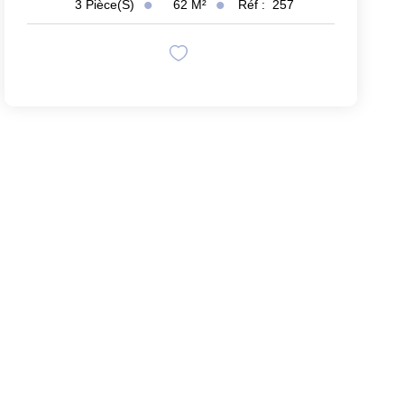
62
M²
Réf :
257
3
Pièce(s)