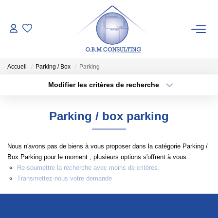
LES BIENS
Accueil
Parking / Box
Parking
ESTIMATION
Modifier les critères de recherche
Type de transaction
Localisation
Acheter
Localisation
Pré-Estimation
Parking / box parking
Type de bien
Estimation Par Un Expert
Sélectionnez...
Surface min
Nous n'avons pas de biens à vous proposer dans la catégorie Parking /
Plus de critères
Budget max
SYNDIC
Box Parking pour le moment , plusieurs options s'offrent à vous :
Re-soumettre la recherche avec moins de critères.
Créer une alerte
Transmettez-nous votre demande
NOTRE AGENCE
Qui Sommes-Nous