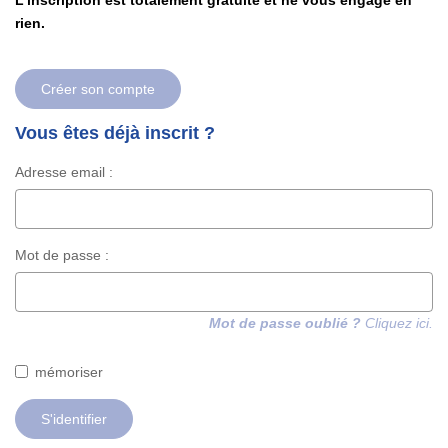
L'inscription est totalement gratuite et ne vous engage en
Nos Actualités
rien.
Contact
Créer son compte
EXTRANET
Vous êtes déjà inscrit ?
EN
Adresse email :
Mot de passe :
Mot de passe oublié ?
Cliquez ici.
mémoriser
S'identifier